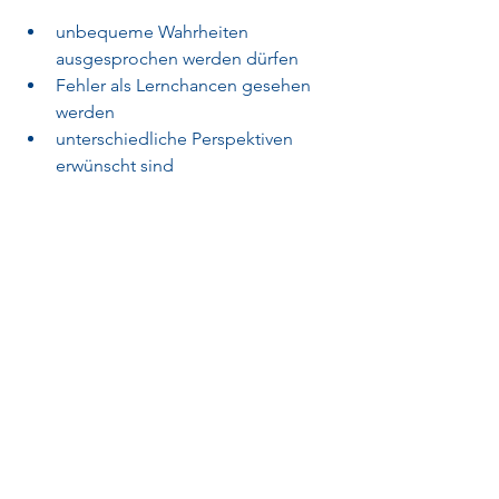
unbequeme Wahrheiten 
ausgesprochen werden dürfen
Fehler als Lernchancen gesehen 
werden
unterschiedliche Perspektiven 
erwünscht sind
Verantwortung geteilt wird
Kooperation entsteht nicht durch 
Appelle, sondern durch Haltung, 
Klarheit und gelebte psychologische 
Sicherheit.
Fazit: Kooperation ist 
Zukunftskompetenz
Autoritäre Führung mag kurzfristig 